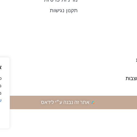
תקנון נגישות
א
כ
צבות
מ
ש
אתר זה נבנה ע״י לידאס