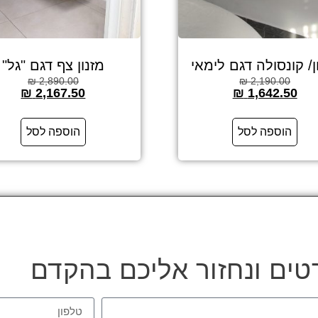
ן/ קונסולה דגם לימאי
מזנון צף דגם "גל"
₪
2,890.00
₪
2,190.00
₪
2,167.50
₪
1,642.50
הוספה לסל
הוספה לסל
טים ונחזור אליכם בהקדם