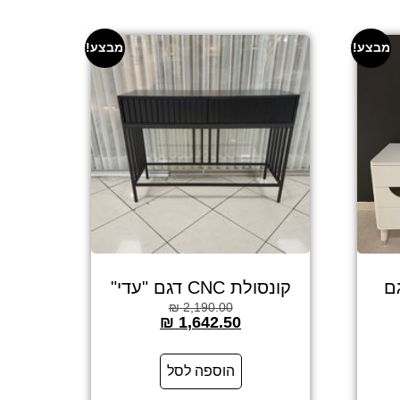
מבצע!
מבצע!
ם
קונסולת CNC דגם "עדי"
₪
2,190.00
₪
1,642.50
הוספה לסל